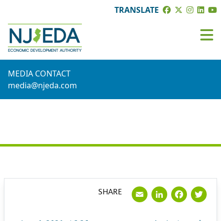
TRANSLATE
MEDIA CONTACT
media@njeda.com
PRESS RELEASE
Email
LinkedI
Face
Tw
SHARE