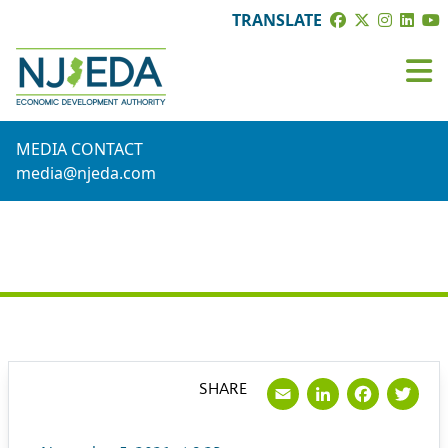
TRANSLATE
MEDIA CONTACT
media@njeda.com
PRESS RELEASE
Email
LinkedI
Face
Tw
SHARE