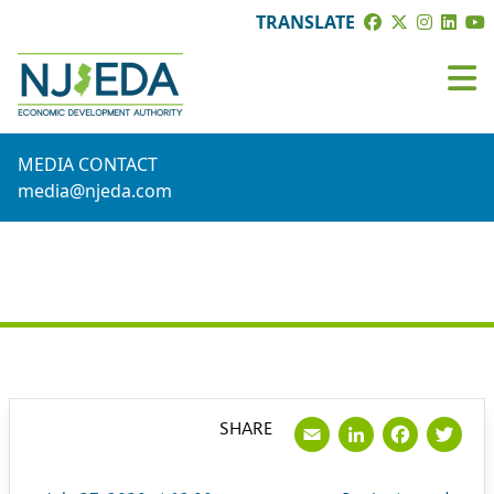
TRANSLATE
MEDIA CONTACT
media@njeda.com
PRESS RELEASE
Email
LinkedI
Face
Tw
SHARE