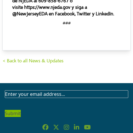
de NJEDA al 609-858-6767 o
visite
https://www.njeda.gov
y siga a
@NewJerseyEDA en
Facebook
,
Twitter
y
LinkedIn
.
###
< Back to all News & Updates
SUBSCRIBE
TO
OUR
NEWSLETTER