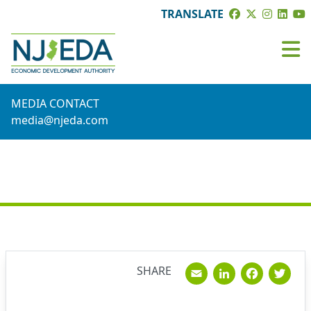
TRANSLATE
MEDIA CONTACT
media@njeda.com
NEWS
Email
Linked
Fac
T
SHARE