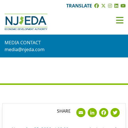
TRANSLATE
MEDIA CONTACT
media@njeda.com
PRESS RELEASE
Email
LinkedI
Face
Tw
SHARE