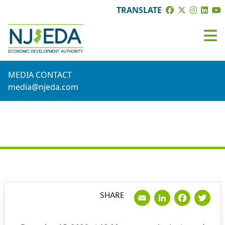
TRANSLATE
MEDIA CONTACT
media@njeda.com
PRESS RELEASE
Email
LinkedI
Face
Tw
SHARE