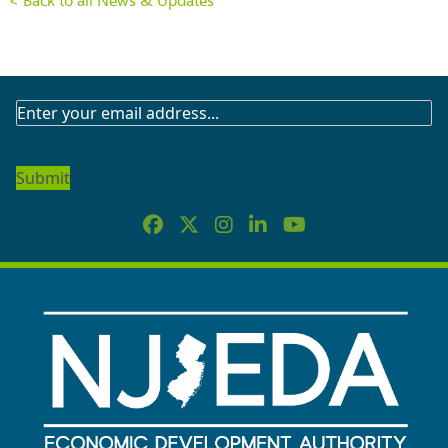
< Back to all News & Updates
SUBSCRIBE
TO
OUR
NEWSLETTER