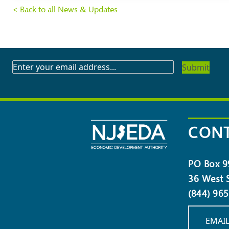
< Back to all News & Updates
SUBSCRIBE
TO
OUR
NEWSLETTER
CONT
PO Box 9
36 West S
(844) 96
EMAIL