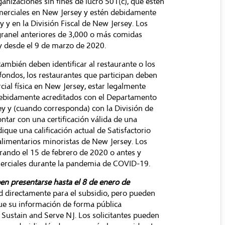
anizaciones sin fines de lucro 501(c), que estén
merciales en New Jersey y estén debidamente
 y en la División Fiscal de New Jersey. Los
granel anteriores de 3,000 o más comidas
y desde el 9 de marzo de 2020.
también deben identificar al restaurante o los
fondos, los restaurantes que participan deben
al física en New Jersey, estar legalmente
 debidamente acreditados con el Departamento
ey y (cuando corresponda) con la División de
ntar con una certificación válida de una
que una calificación actual de Satisfactorio
alimentarios minoristas de New Jersey. Los
rando el 15 de febrero de 2020 o antes y
omerciales durante la pandemia de COVID-19.
en presentarse hasta el 8 de enero de
d directamente para el subsidio, pero pueden
que su información de forma pública
 Sustain and Serve NJ
. Los solicitantes pueden