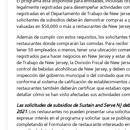
El programa está disponible para entidades, incluidas org
legalmente registradas para desempeñar actividades co
registradas en el Departamento de Trabajo de New Jersey
solicitantes de subsidios deberán demostrar compras a 
valuadas en $50,000 o más a restaurantes de New Jerse
Además de cumplir con estos requisitos, los solicitantes 
restaurantes donde comprarán las comidas. Para recibir 
tener 50 empleados o menos, tener una ubicación comerci
registrados para hacer negocios en New Jersey y estar
de Trabajo de New Jersey, la División Fiscal de New Jers
control de bebidas alcohólicas de New Jersey, y deben co
inspección del gobierno municipal o del condado que indi
conforme al sistema de calificación de establecimientos 
restaurantes también deberán certificar que estaban ope
detallar cómo se han visto afectadas sus actividades c
Las solicitudes de subsidios de Sustain and Serve NJ
deb
2021.
Los restaurantes no pueden presentar una solicitu
expresar interés en el programa y solicitar que se publi
completando el
Formulario de restaurante interesado en