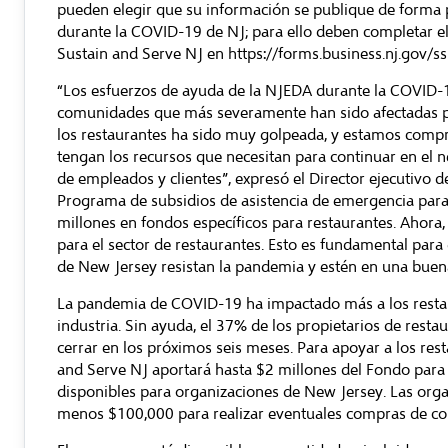
pueden elegir que su información se publique de forma 
durante la COVID-19 de NJ; para ello deben completar el
Sustain and Serve NJ en
https://forms.business.nj.gov/ss
“Los esfuerzos de ayuda de la NJEDA durante la COVID-19 
comunidades que más severamente han sido afectadas p
los restaurantes ha sido muy golpeada, y estamos compr
tengan los recursos que necesitan para continuar en el 
de empleados y clientes”, expresó el Director ejecutivo d
Programa de subsidios de asistencia de emergencia pa
millones en fondos específicos para restaurantes. Ahor
para el sector de restaurantes. Esto es fundamental par
de New Jersey resistan la pandemia y estén en una buena
La pandemia de COVID-19 ha impactado más a los restau
industria. Sin ayuda,
el 37% de los propietarios de resta
cerrar en los próximos seis meses. Para apoyar a los res
and Serve NJ aportará hasta $2 millones del Fondo para
disponibles para organizaciones de New Jersey. Las organ
menos $100,000 para realizar eventuales compras de com