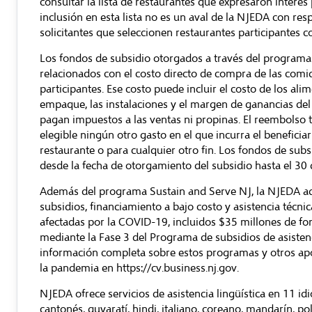
consultar la
lista de restaurantes que expresaron interés
inclusión en esta lista no es un aval de la NJEDA con resp
solicitantes que seleccionen restaurantes participantes co
Los fondos de subsidio otorgados a través del programa 
relacionados con el costo directo de compra de las comi
participantes. Ese costo puede incluir el costo de los ali
empaque, las instalaciones y el margen de ganancias del 
pagan impuestos a las ventas ni propinas. El reembolso 
elegible ningún otro gasto en el que incurra el beneficia
restaurante o para cualquier otro fin. Los fondos de sub
desde la fecha de otorgamiento del subsidio hasta el 30 
Además del programa Sustain and Serve NJ, la NJEDA a
subsidios, financiamiento a bajo costo y asistencia téc
afectadas por la COVID-19, incluidos $35 millones de fo
mediante la Fase 3 del
Programa de subsidios de asiste
información completa sobre estos programas y otros apo
la pandemia en
https://cv.business.nj.gov
.
NJEDA ofrece servicios de asistencia lingüística en 11 idi
cantonés, guyaratí, hindi, italiano, coreano, mandarín, po