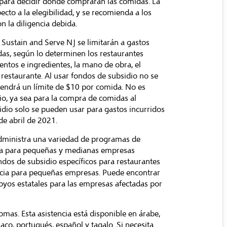
para decidir dónde comprarán las comidas. La
ecto a la elegibilidad, y se recomienda a los
n la diligencia debida.
Sustain and Serve NJ se limitarán a gastos
das, según lo determinen los restaurantes
mentos e ingredientes, la mano de obra, el
restaurante. Al usar fondos de subsidio no se
tendrá un límite de $10 por comida. No es
rio, ya sea para la compra de comidas al
sidio solo se pueden usar para gastos incurridos
de abril de 2021.
dministra una variedad de programas de
nica para pequeñas y medianas empresas
ndos de subsidio específicos para restaurantes
ncia para pequeñas empresas
. Puede encontrar
yos estatales para las empresas afectadas por
omas. Esta asistencia está disponible en árabe,
laco, portugués, español y tagalo. Si necesita